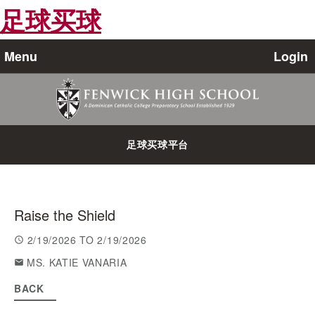
足球买球
Menu
Login
足球买球平台
Raise the Shield
2/19/2026
TO
2/19/2026
MS. KATIE VANARIA
BACK